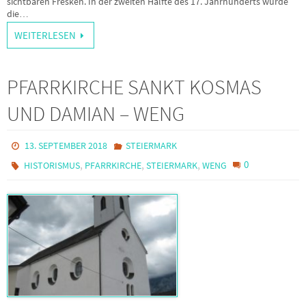
sichtbaren Fresken. In der zweiten Hälfte des 17. Jahrhunderts wurde
die…
WEITERLESEN
PFARRKIRCHE SANKT KOSMAS
UND DAMIAN – WENG
13. SEPTEMBER 2018
STEIERMARK
,
,
,
0
HISTORISMUS
PFARRKIRCHE
STEIERMARK
WENG