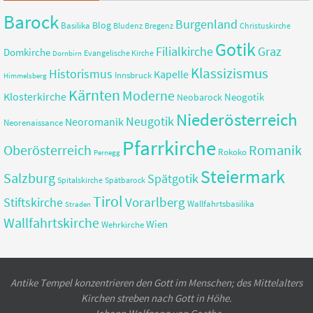
Barock
Burgenland
Blog
Basilika
Bregenz
Christuskirche
Bludenz
Gotik
Filialkirche
Graz
Domkirche
Evangelische Kirche
Dornbirn
Klassizismus
Historismus
Kapelle
Innsbruck
Himmelsberg
Kärnten
Moderne
Klosterkirche
Neobarock
Neogotik
Niederösterreich
Neugotik
Neoromanik
Neorenaissance
Pfarrkirche
Romanik
Oberösterreich
Rokoko
Pernegg
Steiermark
Salzburg
Spätgotik
Spitalskirche
Spätbarock
Tirol
Vorarlberg
Stiftskirche
Wallfahrtsbasilika
Straden
Wallfahrtskirche
Wien
Wehrkirche
Antike Tempel konzentrieren den Gott im Menschen; des Mittelalters
Kirchen streben nach Gott in Höhe.