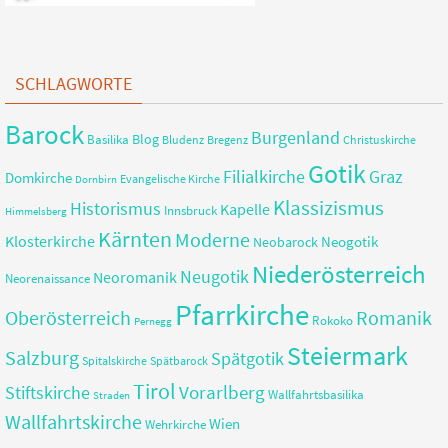
SCHLAGWORTE
Barock
Burgenland
Blog
Basilika
Bregenz
Christuskirche
Bludenz
Gotik
Filialkirche
Graz
Domkirche
Evangelische Kirche
Dornbirn
Klassizismus
Historismus
Kapelle
Innsbruck
Himmelsberg
Kärnten
Moderne
Klosterkirche
Neobarock
Neogotik
Niederösterreich
Neugotik
Neoromanik
Neorenaissance
Pfarrkirche
Romanik
Oberösterreich
Rokoko
Pernegg
Steiermark
Salzburg
Spätgotik
Spitalskirche
Spätbarock
Tirol
Vorarlberg
Stiftskirche
Wallfahrtsbasilika
Straden
Wallfahrtskirche
Wien
Wehrkirche