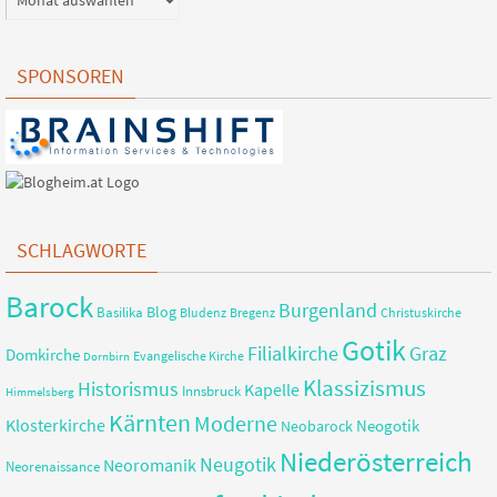
SPONSOREN
SCHLAGWORTE
Barock
Burgenland
Blog
Basilika
Bregenz
Christuskirche
Bludenz
Gotik
Filialkirche
Graz
Domkirche
Evangelische Kirche
Dornbirn
Klassizismus
Historismus
Kapelle
Innsbruck
Himmelsberg
Kärnten
Moderne
Klosterkirche
Neobarock
Neogotik
Niederösterreich
Neugotik
Neoromanik
Neorenaissance