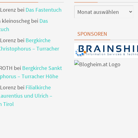
 Lorenz
bei
Das Fastentuch
 kleinoscheg
bei
Das
tuch
SPONSOREN
 Lorenz
bei
Bergkirche
Christophorus – Turracher
 ROTH
bei
Bergkirche Sankt
ophorus – Turracher Höhe
 Lorenz
bei
Filialkirche
aurentius und Ulrich –
n Tirol