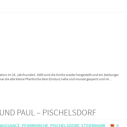
ation im 16. Jahrhundert. 1690 wird die Kirche wieder hergestellt und ein Seelsorger
44 war die alte kleine Pfarrkirche dem Einsturz nahe und musste gesperrt und im…
UND PAUL – PISCHELSDORF
AISSANCE
,
PFARRKIRCHE
,
PISCHELSDORF
,
STEIERMARK
0