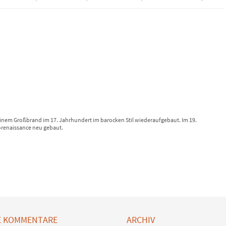
einem Großbrand im 17. Jahrhundert im barocken Stil wiederaufgebaut. Im 19.
orenaissance neu gebaut.
E KOMMENTARE
ARCHIV