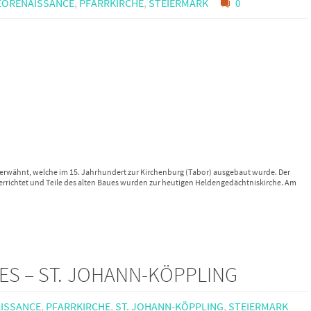
EORENAISSANCE
,
PFARRKIRCHE
,
STEIERMARK
0
t erwähnt, welche im 15. Jahrhundert zur Kirchenburg (Tabor) ausgebaut wurde. Der
 errichtet und Teile des alten Baues wurden zur heutigen Heldengedächtniskirche. Am
S – ST. JOHANN-KÖPPLING
ISSANCE
,
PFARRKIRCHE
,
ST. JOHANN-KÖPPLING
,
STEIERMARK