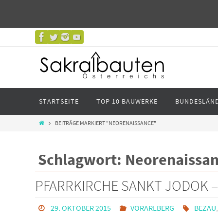
STARTSEITE
TOP 10 BAUWERKE
BUNDESLÄN
BEITRÄGE MARKIERT "NEORENAISSANCE"
Schlagwort: Neorenaissa
PFARRKIRCHE SANKT JODOK –
29. OKTOBER 2015
VORARLBERG
BEZAU