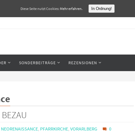
Diese Seite nutzt Cookies:
Mehr erfahren.
In Ordnung!
DER
SONDERBEITRÄGE
REZENSIONEN
nce
 BEZAU
,
NEORENAISSANCE
,
PFARRKIRCHE
,
VORARLBERG
0