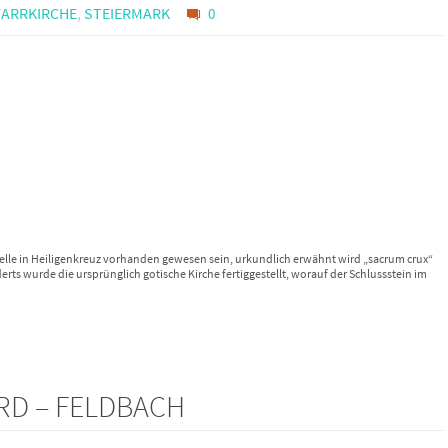
FARRKIRCHE
,
STEIERMARK
0
apelle in Heiligenkreuz vorhanden gewesen sein, urkundlich erwähnt wird „sacrum crux“
rts wurde die ursprünglich gotische Kirche fertiggestellt, worauf der Schlussstein im
RD – FELDBACH