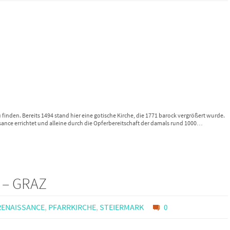
 finden. Bereits 1494 stand hier eine gotische Kirche, die 1771 barock vergrößert wurde.
ssance errichtet und alleine durch die Opferbereitschaft der damals rund 1000…
 – GRAZ
ENAISSANCE
,
PFARRKIRCHE
,
STEIERMARK
0