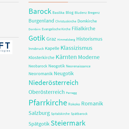
Barock
Blog
Basilika
Bregenz
Bludenz
Burgenland
Domkirche
Christuskirche
Filialkirche
Evangelische Kirche
Dornbirn
Gotik
Graz
Historismus
Himmelsberg
Klassizismus
Kapelle
Innsbruck
Kärnten
Moderne
Klosterkirche
Neobarock
Neogotik
Neorenaissance
Neugotik
Neoromanik
Niederösterreich
Oberösterreich
Pernegg
Pfarrkirche
Romanik
Rokoko
Salzburg
Spitalskirche
Spätbarock
Steiermark
Spätgotik