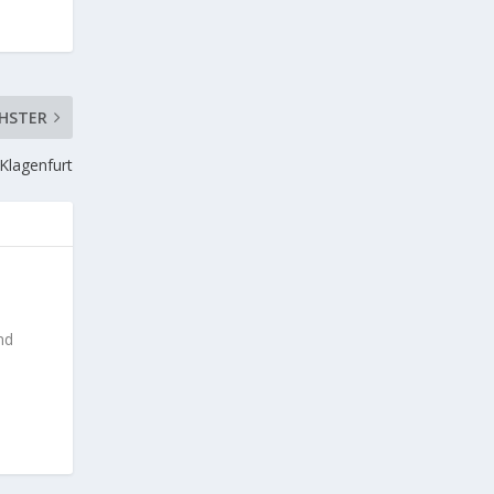
HSTER
 Klagenfurt
nd