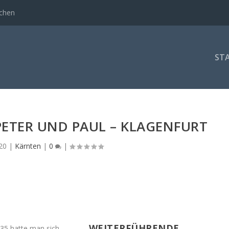
rchen
STA
ETER UND PAUL – KLAGENFURT
20
|
Kärnten
|
0
|
WEITERFÜHRENDE
35 hatte man sich