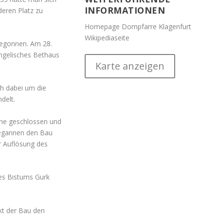
INFORMATIONEN
deren Platz zu
Homepage Dompfarre Klagenfurt
Wikipediaseite
begonnen. Am 28.
angelisches Bethaus
Karte anzeigen
ch dabei um die
delt.
he geschlossen und
begannen den Bau
r Auflösung des
es Bistums Gurk
kt der Bau den